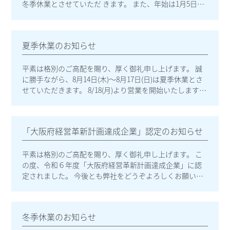
冬季休業とさせていただ きます。 また、年始は1月5日
(月)13:00より営業を開始いたします。 頂きましたメー
ル・FAX は順次対応させて頂きます。 お客様及びお取引
先様にはご不便をおかけいたしますが、何卒ご理解の程
夏季休業のお知らせ
よろしくお 願いいたします。
平素は格別のご高配を賜り、厚く御礼申し上げます。 誠
に勝手ながら、8月14日(木)～8月17日(日)は夏季休業とさ
せていただきます。 8/18(月)より営業を開始いたします。
頂きましたメール・FAXは順次対応させて頂きます。 お客
様及びお取引先様にはご不便をおかけいたしますが、何
卒ご理解のほどよろしくお願いいたします。
「大阪府経営革新計画達成企業」認定のお知らせ
平素は格別のご高配を賜り、厚く御礼申し上げます。 こ
の度、令和６年度「大阪府経営革新計画達成企業」に認
定されました。 今後とも弊社をどうぞよろしくお願いい
たします。
冬季休業のお知らせ