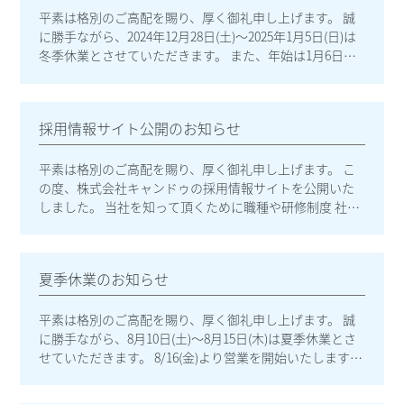
平素は格別のご高配を賜り、厚く御礼申し上げます。 誠
に勝手ながら、2024年12月28日(土)～2025年1月5日(日)は
冬季休業とさせていただきます。 また、年始は1月6日
(月)13:00より営業を開始いたします。 頂きましたメー
ル・FAXは順次対応させて頂きます。 お客様及びお取引先
様にはご不便をおかけいたしますが、何卒ご理解の程よ
採用情報サイト公開のお知らせ
ろしくお願いいたします。
平素は格別のご高配を賜り、厚く御礼申し上げます。 こ
の度、株式会社キャンドゥの採用情報サイトを公開いた
しました。 当社を知って頂くために職種や研修制度 社員
インタビューを掲載しております。 またパソコンはもち
ろんスマートフォンからでも 快適に閲覧できますので、
ぜひご利用ください。 皆さまのご応募を心よりお待ちし
夏季休業のお知らせ
ております。
平素は格別のご高配を賜り、厚く御礼申し上げます。 誠
に勝手ながら、8月10日(土)～8月15日(木)は夏季休業とさ
せていただきます。 8/16(金)より営業を開始いたします。
頂きましたメール・FAXは順次対応させて頂きます。 お客
様及びお取引先様にはご不便をおかけいたしますが、何